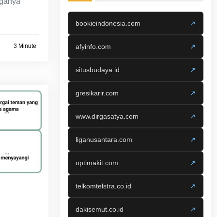
rganya
bookieindonesia.com
↗
3 Minute
afyinfo.com
↗
situsbudaya.id
↗
gresikarir.com
↗
www.dirgasatya.com
↗
liganusantara.com
↗
optimakit.com
↗
telkomtelstra.co.id
↗
dakisemut.co.id
↗