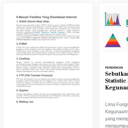
PENDIDIKAN
Sebutka
Statisti
Keguna
Lima Fungsi
Kegunaanny
yang mempe
mengumpul