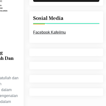
Sosial Media
Facebook Kafeilmu
ng
ah Dan
atullah dan
h
g dalam
pengenalan
ndalam