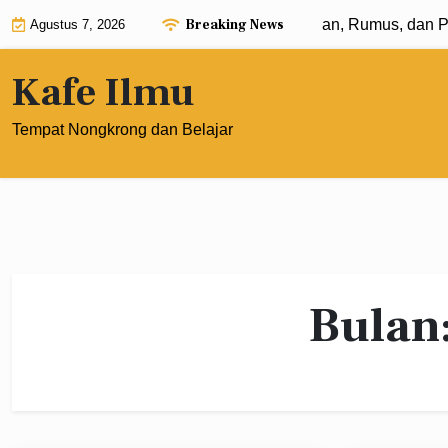
Skip
Breaking News
ksponen dengan Pangkat 0: Pengertian, Rumus, dan Penera
Agustus 7, 2026
to
content
Kafe Ilmu
Tempat Nongkrong dan Belajar
Bulan