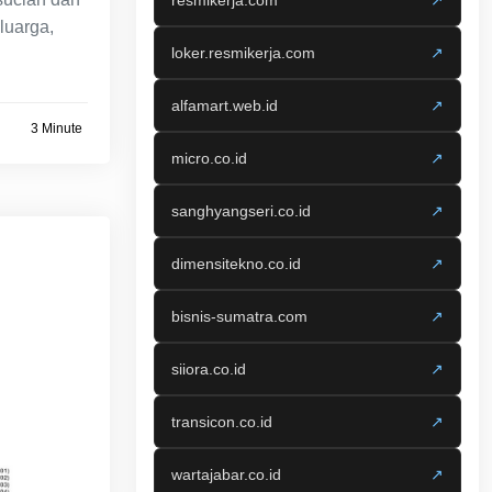
resmikerja.com
↗
luarga,
loker.resmikerja.com
↗
alfamart.web.id
↗
3 Minute
micro.co.id
↗
sanghyangseri.co.id
↗
dimensitekno.co.id
↗
bisnis-sumatra.com
↗
siiora.co.id
↗
transicon.co.id
↗
wartajabar.co.id
↗