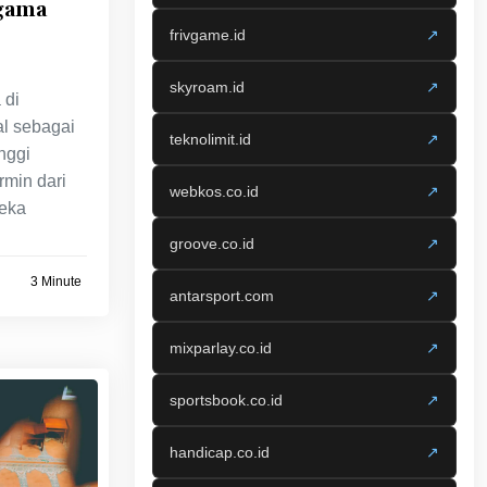
Agama
frivgame.id
↗
skyroam.id
↗
 di
al sebagai
teknolimit.id
↗
nggi
rmin dari
webkos.co.id
↗
eka
groove.co.id
↗
3 Minute
antarsport.com
↗
mixparlay.co.id
↗
sportsbook.co.id
↗
handicap.co.id
↗