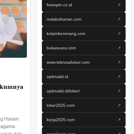
freespin.co.id
↗
redaksiharian.com
↗
kolamberenang.com
↗
bukasuara.com
↗
www.teknoadvisor.com
↗
optimakit.id
↗
ukumnya
optimakit.id/loker/
↗
loker2025.com
↗
ng Haram
kerja2025.com
↗
i agama
sucian dan