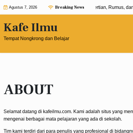
Skip
Breaking News
Eksponen dengan Pangkat 0: Pengertian, Rumus, da
Agustus 7, 2026
to
content
Kafe Ilmu
Tempat Nongkrong dan Belajar
ABOUT
Selamat datang di kafeilmu.com. Kami adalah situs yang mem
mengenai berbagai mata pelajaran yang ada di sekolah.
Tim kami terdiri dari para penulis yang profesional di bida