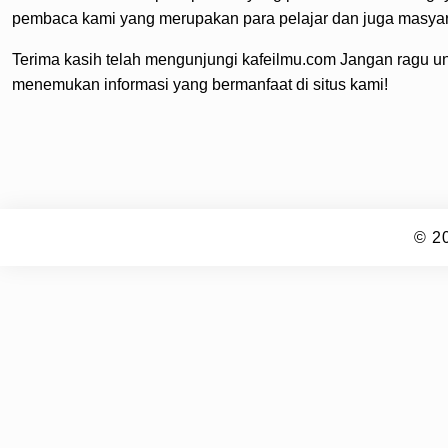
pembaca kami yang merupakan para pelajar dan juga masyar
Terima kasih telah mengunjungi kafeilmu.com Jangan ragu un
menemukan informasi yang bermanfaat di situs kami!
© 2