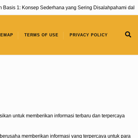
Basis 1: Konsep Sederhana yang Sering Disalahpahami dala
TEMAP
TERMS OF USE
PRIVACY POLICY
sikan untuk memberikan informasi terbaru dan terpercaya
i berusaha memberikan informasi yang terpercaya untuk para