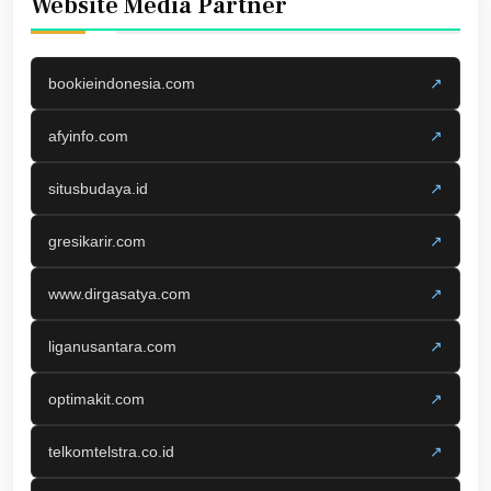
Website Media Partner
bookieindonesia.com
↗
afyinfo.com
↗
situsbudaya.id
↗
gresikarir.com
↗
www.dirgasatya.com
↗
liganusantara.com
↗
optimakit.com
↗
telkomtelstra.co.id
↗