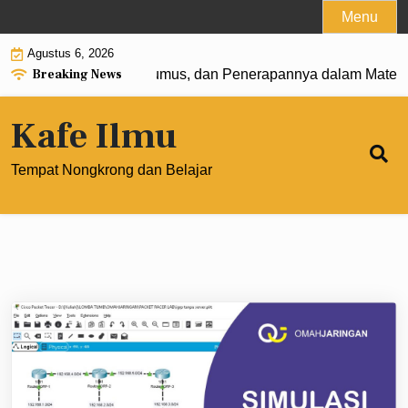
Skip
Menu
to
Agustus 6, 2026
content
Breaking News
at 0: Pengertian, Rumus, dan Penerapannya dalam Matemati
Kafe Ilmu
Tempat Nongkrong dan Belajar