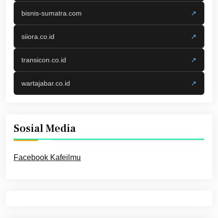
bisnis-sumatra.com
↗
siiora.co.id
↗
transicon.co.id
↗
wartajabar.co.id
↗
Sosial Media
Facebook Kafeilmu