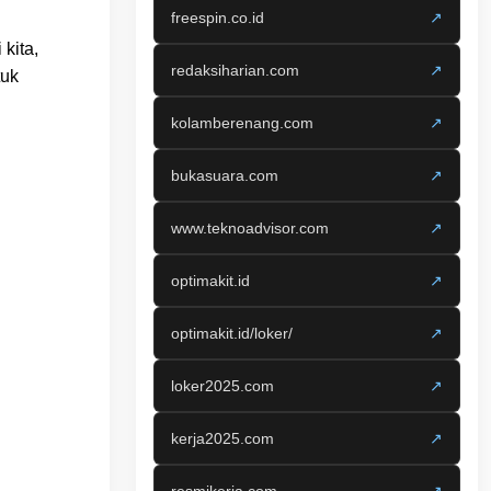
freespin.co.id
↗
kita,
redaksiharian.com
↗
tuk
kolamberenang.com
↗
bukasuara.com
↗
www.teknoadvisor.com
↗
optimakit.id
↗
optimakit.id/loker/
↗
loker2025.com
↗
kerja2025.com
↗