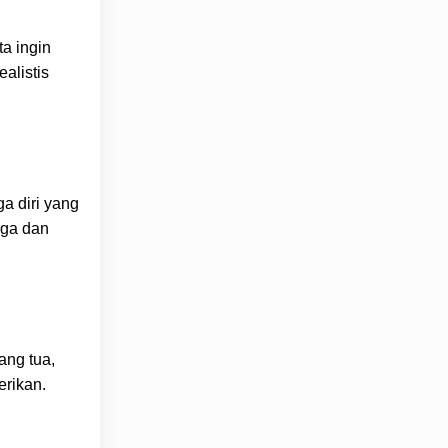
ta ingin
alistis
ga diri yang
rga dan
ang tua,
erikan.