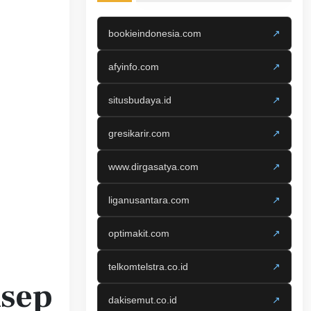
bookieindonesia.com
↗
afyinfo.com
↗
situsbudaya.id
↗
gresikarir.com
↗
www.dirgasatya.com
↗
liganusantara.com
↗
optimakit.com
↗
telkomtelstra.co.id
↗
sep
dakisemut.co.id
↗