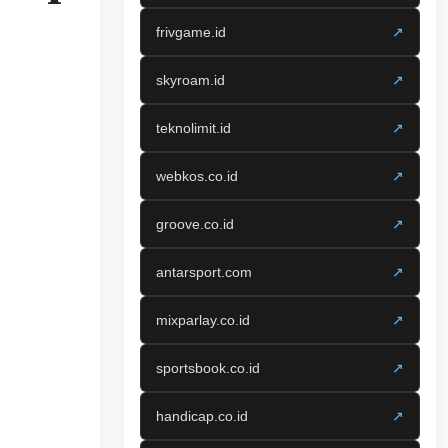
frivgame.id
↗
skyroam.id
↗
teknolimit.id
↗
webkos.co.id
↗
groove.co.id
↗
antarsport.com
↗
mixparlay.co.id
↗
sportsbook.co.id
↗
handicap.co.id
↗