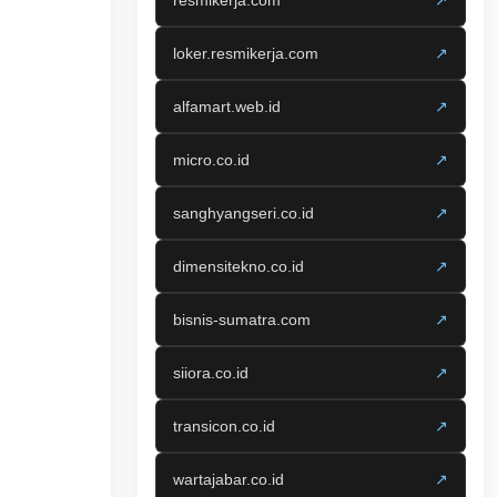
resmikerja.com
↗
loker.resmikerja.com
↗
alfamart.web.id
↗
micro.co.id
↗
sanghyangseri.co.id
↗
dimensitekno.co.id
↗
bisnis-sumatra.com
↗
siiora.co.id
↗
transicon.co.id
↗
wartajabar.co.id
↗