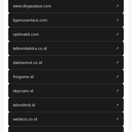
www.dirgasatya.com
↗
liganusantara.com
↗
optimakit.com
↗
telkomtelstra.co.id
↗
dakisemut.co.id
↗
frivgame.id
↗
skyroam.id
↗
teknolimit.id
↗
webkos.co.id
↗