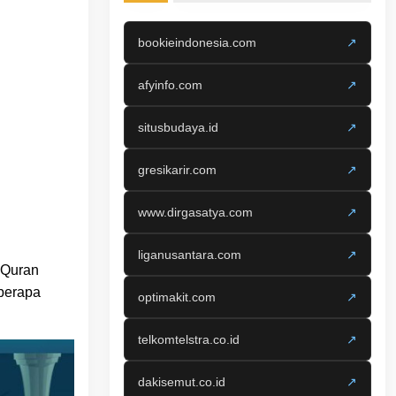
bookieindonesia.com
↗
afyinfo.com
↗
situsbudaya.id
↗
gresikarir.com
↗
www.dirgasatya.com
↗
liganusantara.com
↗
-Quran
eberapa
optimakit.com
↗
telkomtelstra.co.id
↗
dakisemut.co.id
↗