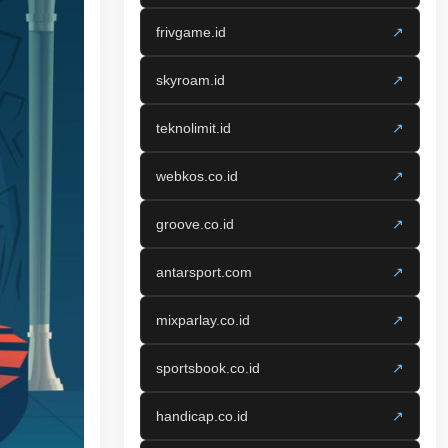
frivgame.id
↗
skyroam.id
↗
teknolimit.id
↗
webkos.co.id
↗
groove.co.id
↗
antarsport.com
↗
mixparlay.co.id
↗
sportsbook.co.id
↗
handicap.co.id
↗