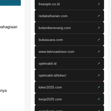
freespin.co.id
↗
redaksiharian.com
↗
ebahagiaan
kolamberenang.com
↗
bukasuara.com
↗
www.teknoadvisor.com
↗
optimakit.id
↗
optimakit.id/loker/
↗
loker2025.com
↗
anya
kerja2025.com
↗