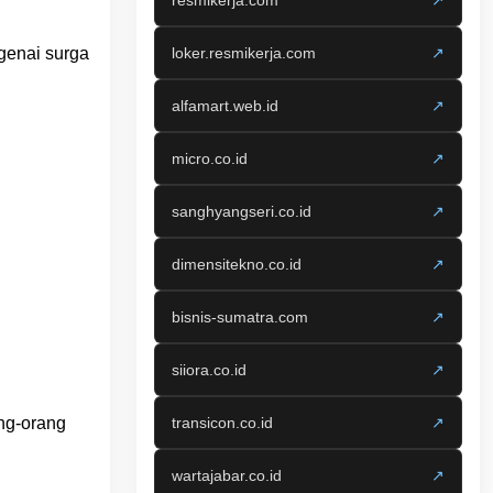
resmikerja.com
↗
genai surga
loker.resmikerja.com
↗
alfamart.web.id
↗
micro.co.id
↗
sanghyangseri.co.id
↗
dimensitekno.co.id
↗
bisnis-sumatra.com
↗
siiora.co.id
↗
ng-orang
transicon.co.id
↗
wartajabar.co.id
↗