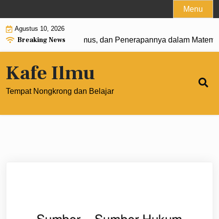
Skip
Menu
to
Agustus 10, 2026
content
Breaking News
t 0: Pengertian, Rumus, dan Penerapannya dalam Matematik
Kafe Ilmu
Tempat Nongkrong dan Belajar