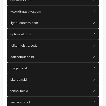
www.dirgasatya.com
↗
liganusantara.com
↗
optimakit.com
↗
telkomtelstra.co.id
↗
dakisemut.co.id
↗
frivgame.id
↗
skyroam.id
↗
teknolimit.id
↗
webkos.co.id
↗