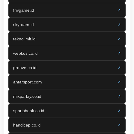
frivgame.id
↗
skyroam.id
↗
teknolimit.id
↗
webkos.co.id
↗
groove.co.id
↗
antarsport.com
↗
mixparlay.co.id
↗
sportsbook.co.id
↗
handicap.co.id
↗