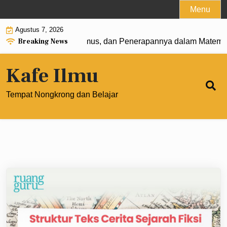
Skip
Menu
to
Agustus 7, 2026
content
Breaking News
 0: Pengertian, Rumus, dan Penerapannya dalam Matematika
Kafe Ilmu
Tempat Nongkrong dan Belajar