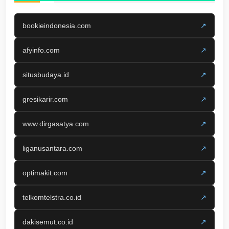
bookieindonesia.com
↗
afyinfo.com
↗
situsbudaya.id
↗
gresikarir.com
↗
www.dirgasatya.com
↗
liganusantara.com
↗
optimakit.com
↗
telkomtelstra.co.id
↗
dakisemut.co.id
↗