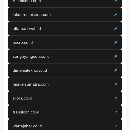
resmikerja.com
↗
loker.resmikerja.com
↗
alfamart.web.id
↗
micro.co.id
↗
sanghyangseri.co.id
↗
dimensitekno.co.id
↗
bisnis-sumatra.com
↗
siiora.co.id
↗
transicon.co.id
↗
wartajabar.co.id
↗