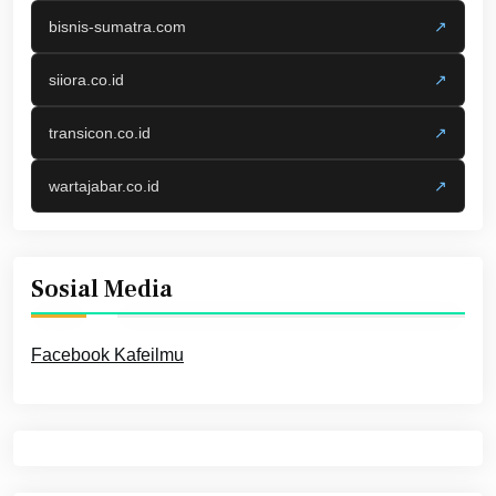
bisnis-sumatra.com
↗
siiora.co.id
↗
transicon.co.id
↗
wartajabar.co.id
↗
Sosial Media
Facebook Kafeilmu