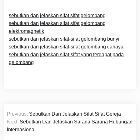
sebutkan dan jelaskan sifat sifat gelombang
sebutkan dan jelaskan sifat sifat gelombang
elektromagnetik
sebutkan dan jelaskan sifat-sifat gelombang bunyi
sebutkan dan jelaskan sifat-sifat gelombang cahaya
sebutkan dan jelaskan sifat-sifat yang terdapat pada
gelombang
Navigasi
Previous:
Sebutkan Dan Jelaskan Sifat Sifat Gereja
pos
Next:
Sebutkan Dan Jelaskan Sarana Sarana Hubungan
Internasional