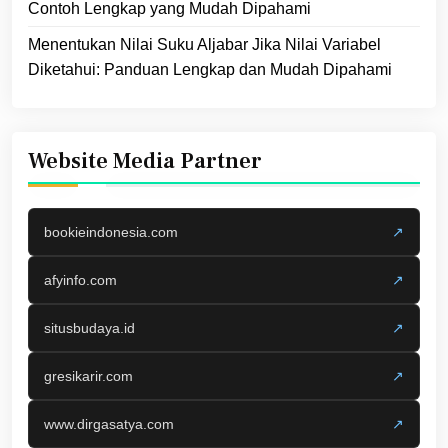
Contoh Lengkap yang Mudah Dipahami
Menentukan Nilai Suku Aljabar Jika Nilai Variabel
Diketahui: Panduan Lengkap dan Mudah Dipahami
Website Media Partner
bookieindonesia.com
↗
afyinfo.com
↗
situsbudaya.id
↗
gresikarir.com
↗
www.dirgasatya.com
↗