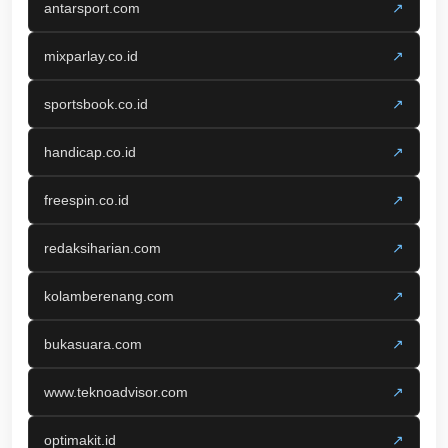
antarsport.com
↗
mixparlay.co.id
↗
sportsbook.co.id
↗
handicap.co.id
↗
freespin.co.id
↗
redaksiharian.com
↗
kolamberenang.com
↗
bukasuara.com
↗
www.teknoadvisor.com
↗
optimakit.id
↗