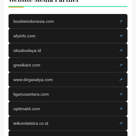
bookieindonesia.com
↗
afyinfo.com
↗
situsbudaya.id
↗
gresikarir.com
↗
www.dirgasatya.com
↗
liganusantara.com
↗
optimakit.com
↗
telkomtelstra.co.id
↗