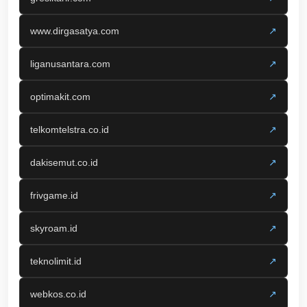
www.dirgasatya.com
↗
liganusantara.com
↗
optimakit.com
↗
telkomtelstra.co.id
↗
dakisemut.co.id
↗
frivgame.id
↗
skyroam.id
↗
teknolimit.id
↗
webkos.co.id
↗