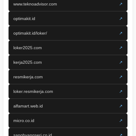
www.teknoadvisor.com
↗
optimakit.id
↗
optimakit.id/loker/
↗
loker2025.com
↗
kerja2025.com
↗
resmikerja.com
↗
loker.resmikerja.com
↗
alfamart.web.id
↗
micro.co.id
↗
sanghyangseri.co.id
↗