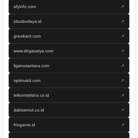
afyinfo.com
↗
situsbudaya.id
↗
gresikarir.com
↗
www.dirgasatya.com
↗
liganusantara.com
↗
optimakit.com
↗
telkomtelstra.co.id
↗
dakisemut.co.id
↗
frivgame.id
↗