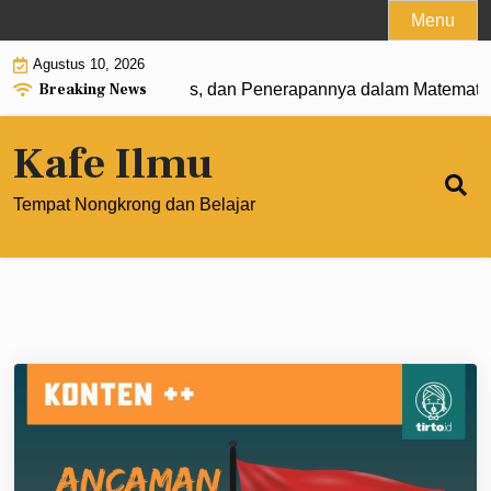
Skip
Menu
to
Agustus 10, 2026
content
Breaking News
 Pengertian, Rumus, dan Penerapannya dalam Matematika M
Kafe Ilmu
Tempat Nongkrong dan Belajar