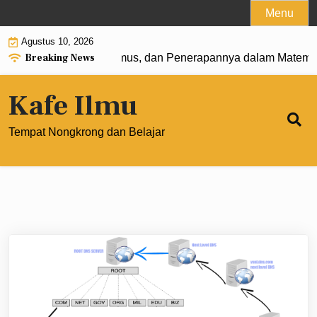
Skip
Menu
to
Agustus 10, 2026
content
Breaking News
t 0: Pengertian, Rumus, dan Penerapannya dalam Matematik
Kafe Ilmu
Tempat Nongkrong dan Belajar