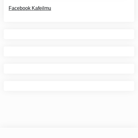
Facebook Kafeilmu
© 2026
Kafe Ilmu
|
Theme Newspaper Eye
by Wp