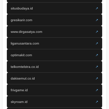
situsbudaya.id
↗
gresikarir.com
↗
www.dirgasatya.com
↗
liganusantara.com
↗
optimakit.com
↗
telkomtelstra.co.id
↗
dakisemut.co.id
↗
frivgame.id
↗
skyroam.id
↗