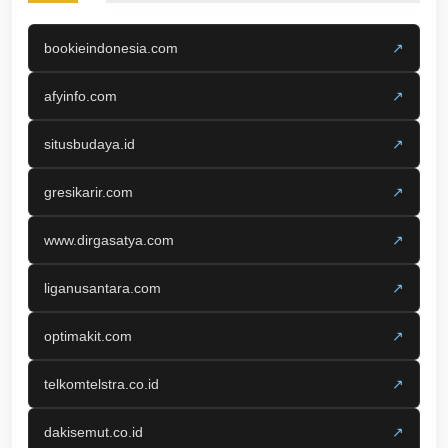
bookieindonesia.com
↗
afyinfo.com
↗
situsbudaya.id
↗
gresikarir.com
↗
www.dirgasatya.com
↗
liganusantara.com
↗
optimakit.com
↗
telkomtelstra.co.id
↗
dakisemut.co.id
↗