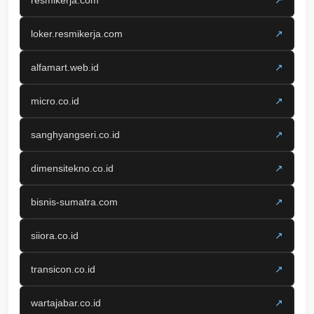
resmikerja.com
↗
loker.resmikerja.com
↗
alfamart.web.id
↗
micro.co.id
↗
sanghyangseri.co.id
↗
dimensitekno.co.id
↗
bisnis-sumatra.com
↗
siiora.co.id
↗
transicon.co.id
↗
wartajabar.co.id
↗