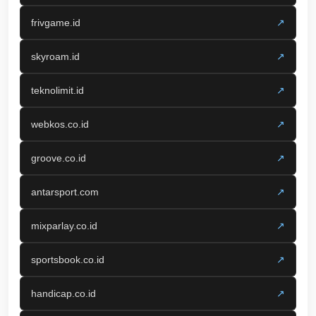
frivgame.id
↗
skyroam.id
↗
teknolimit.id
↗
webkos.co.id
↗
groove.co.id
↗
antarsport.com
↗
mixparlay.co.id
↗
sportsbook.co.id
↗
handicap.co.id
↗