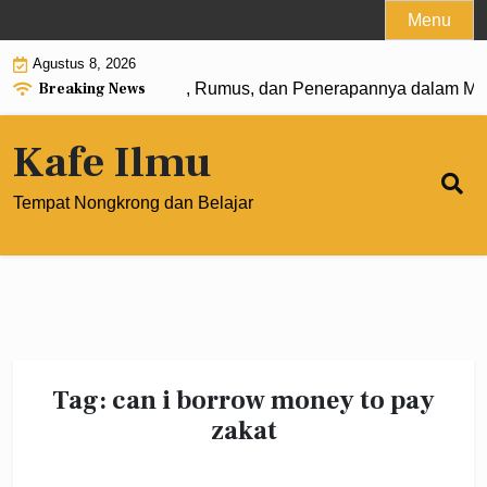
Skip
Menu
to
Agustus 8, 2026
content
Breaking News
angkat 0: Pengertian, Rumus, dan Penerapannya dalam Mate
Kafe Ilmu
Tempat Nongkrong dan Belajar
Tag:
can i borrow money to pay
zakat