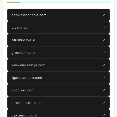
bookieindonesia.com
↗
afyinfo.com
↗
situsbudaya.id
↗
gresikarir.com
↗
www.dirgasatya.com
↗
liganusantara.com
↗
optimakit.com
↗
telkomtelstra.co.id
↗
dakisemut.co.id
↗