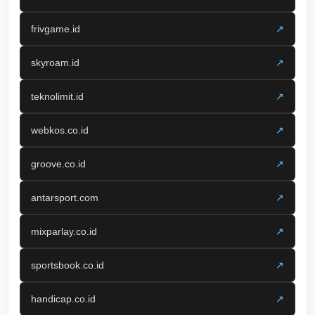
frivgame.id
↗
skyroam.id
↗
teknolimit.id
↗
webkos.co.id
↗
groove.co.id
↗
antarsport.com
↗
mixparlay.co.id
↗
sportsbook.co.id
↗
handicap.co.id
↗