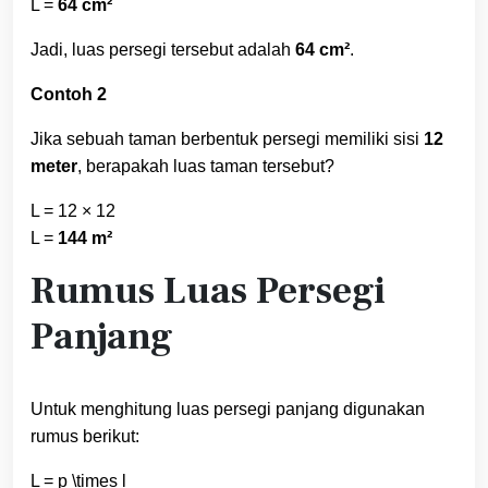
L =
64 cm²
Jadi, luas persegi tersebut adalah
64 cm²
.
Contoh 2
Jika sebuah taman berbentuk persegi memiliki sisi
12
meter
, berapakah luas taman tersebut?
L = 12 × 12
L =
144 m²
Rumus Luas Persegi
Panjang
Untuk menghitung luas persegi panjang digunakan
rumus berikut:
L = p \times l