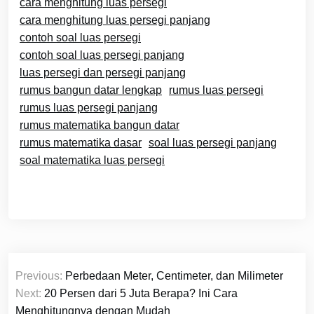
cara menghitung luas persegi
cara menghitung luas persegi panjang
contoh soal luas persegi
contoh soal luas persegi panjang
luas persegi dan persegi panjang
rumus bangun datar lengkap
rumus luas persegi
rumus luas persegi panjang
rumus matematika bangun datar
rumus matematika dasar
soal luas persegi panjang
soal matematika luas persegi
Navigasi
Previous:
Perbedaan Meter, Centimeter, dan Milimeter
pos
Next:
20 Persen dari 5 Juta Berapa? Ini Cara
Menghitungnya dengan Mudah