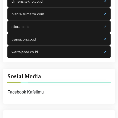
dimensitekno.co.id
↗
bisnis-sumatra.com
↗
siiora.co.id
↗
transicon.co.id
↗
wartajabar.co.id
↗
Sosial Media
Facebook Kafeilmu