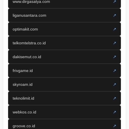
www.dirgasatya.com
↗
liganusantara.com
↗
optimakit.com
↗
telkomtelstra.co.id
↗
dakisemut.co.id
↗
frivgame.id
↗
skyroam.id
↗
teknolimit.id
↗
webkos.co.id
↗
groove.co.id
↗