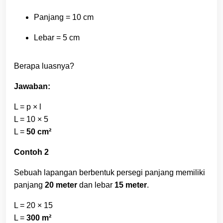
Panjang = 10 cm
Lebar = 5 cm
Berapa luasnya?
Jawaban:
L = p × l
L = 10 × 5
L =
50 cm²
Contoh 2
Sebuah lapangan berbentuk persegi panjang memiliki
panjang
20 meter
dan lebar
15 meter
.
L = 20 × 15
L =
300 m²