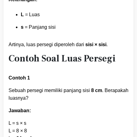
L
= Luas
s
= Panjang sisi
Artinya, luas persegi diperoleh dari
sisi × sisi
.
Contoh Soal Luas Persegi
Contoh 1
Sebuah persegi memiliki panjang sisi
8 cm
. Berapakah
luasnya?
Jawaban:
L = s × s
L = 8 × 8