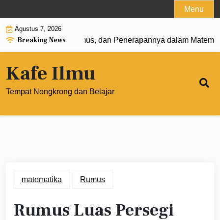
Skip
Menu
to
Agustus 7, 2026
content
Breaking News
: Pengertian, Rumus, dan Penerapannya dalam Matematika M
Kafe Ilmu
Tempat Nongkrong dan Belajar
matematika
Rumus
Rumus Luas Persegi