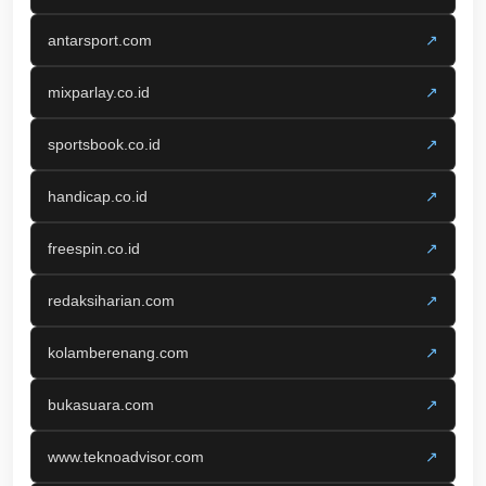
antarsport.com
↗
mixparlay.co.id
↗
sportsbook.co.id
↗
handicap.co.id
↗
freespin.co.id
↗
redaksiharian.com
↗
kolamberenang.com
↗
bukasuara.com
↗
www.teknoadvisor.com
↗