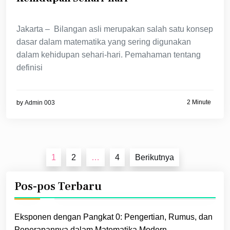
Jakarta – Bilangan asli merupakan salah satu konsep
dasar dalam matematika yang sering digunakan
dalam kehidupan sehari-hari. Pemahaman tentang
definisi
2 Minute
by
Admin 003
Paginasi
1
2
…
4
Berikutnya
pos
Pos-pos Terbaru
Eksponen dengan Pangkat 0: Pengertian, Rumus, dan
Penerapannya dalam Matematika Modern