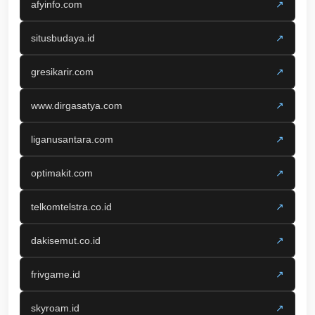
afyinfo.com
↗
situsbudaya.id
↗
gresikarir.com
↗
www.dirgasatya.com
↗
liganusantara.com
↗
optimakit.com
↗
telkomtelstra.co.id
↗
dakisemut.co.id
↗
frivgame.id
↗
skyroam.id
↗