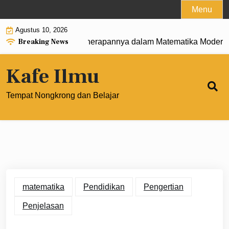
Skip
Menu
to
Agustus 10, 2026
content
Breaking News
rtian, Rumus, dan Penerapannya dalam Matematika Modern |
Kafe Ilmu
Tempat Nongkrong dan Belajar
matematika
Pendidikan
Pengertian
Penjelasan