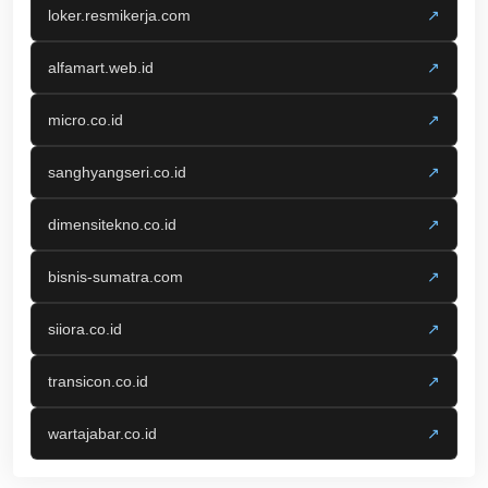
loker.resmikerja.com
↗
alfamart.web.id
↗
micro.co.id
↗
sanghyangseri.co.id
↗
dimensitekno.co.id
↗
bisnis-sumatra.com
↗
siiora.co.id
↗
transicon.co.id
↗
wartajabar.co.id
↗