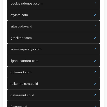
bookieindonesia.com
↗
afyinfo.com
↗
situsbudaya.id
↗
gresikarir.com
↗
www.dirgasatya.com
↗
liganusantara.com
↗
optimakit.com
↗
telkomtelstra.co.id
↗
dakisemut.co.id
↗
frivgame.id
↗