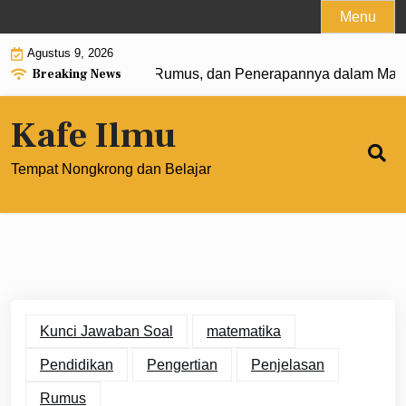
Skip
Menu
to
Agustus 9, 2026
content
Breaking News
ngkat 0: Pengertian, Rumus, dan Penerapannya dalam Matem
Kafe Ilmu
Tempat Nongkrong dan Belajar
Kunci Jawaban Soal
matematika
Pendidikan
Pengertian
Penjelasan
Rumus