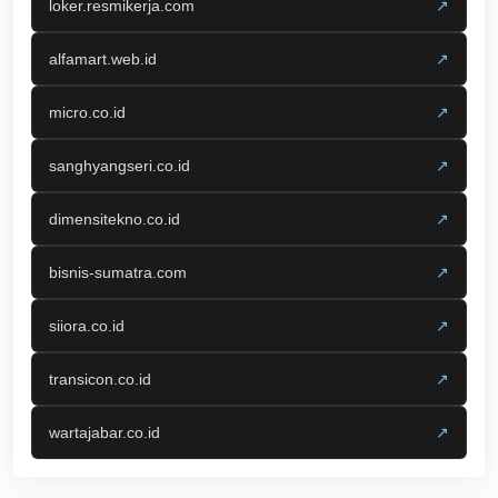
loker.resmikerja.com
↗
alfamart.web.id
↗
micro.co.id
↗
sanghyangseri.co.id
↗
dimensitekno.co.id
↗
bisnis-sumatra.com
↗
siiora.co.id
↗
transicon.co.id
↗
wartajabar.co.id
↗