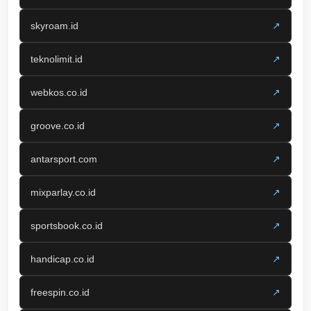
skyroam.id
↗
teknolimit.id
↗
webkos.co.id
↗
groove.co.id
↗
antarsport.com
↗
mixparlay.co.id
↗
sportsbook.co.id
↗
handicap.co.id
↗
freespin.co.id
↗