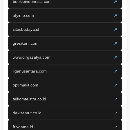
bookieindonesia.com
↗
afyinfo.com
↗
situsbudaya.id
↗
gresikarir.com
↗
www.dirgasatya.com
↗
liganusantara.com
↗
optimakit.com
↗
telkomtelstra.co.id
↗
dakisemut.co.id
↗
frivgame.id
↗