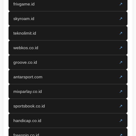
frivgame.id
↗
skyroam.id
↗
teknolimit.id
↗
webkos.co.id
↗
groove.co.id
↗
antarsport.com
↗
mixparlay.co.id
↗
sportsbook.co.id
↗
handicap.co.id
↗
freespin.co.id
↗