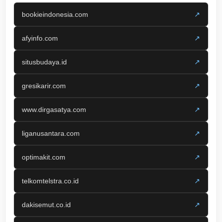
bookieindonesia.com
↗
afyinfo.com
↗
situsbudaya.id
↗
gresikarir.com
↗
www.dirgasatya.com
↗
liganusantara.com
↗
optimakit.com
↗
telkomtelstra.co.id
↗
dakisemut.co.id
↗