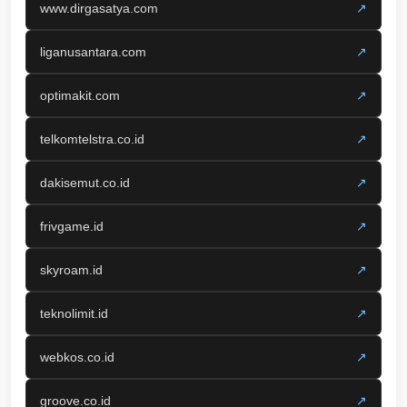
www.dirgasatya.com
↗
liganusantara.com
↗
optimakit.com
↗
telkomtelstra.co.id
↗
dakisemut.co.id
↗
frivgame.id
↗
skyroam.id
↗
teknolimit.id
↗
webkos.co.id
↗
groove.co.id
↗