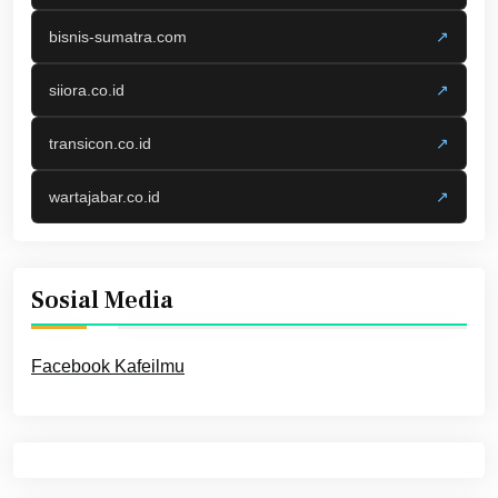
bisnis-sumatra.com
↗
siiora.co.id
↗
transicon.co.id
↗
wartajabar.co.id
↗
Sosial Media
Facebook Kafeilmu