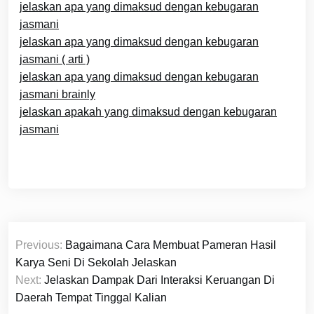
jelaskan apa yang dimaksud dengan kebugaran
jasmani
jelaskan apa yang dimaksud dengan kebugaran
jasmani ( arti )
jelaskan apa yang dimaksud dengan kebugaran
jasmani brainly
jelaskan apakah yang dimaksud dengan kebugaran
jasmani
Navigasi
Previous:
Bagaimana Cara Membuat Pameran Hasil
pos
Karya Seni Di Sekolah Jelaskan
Next:
Jelaskan Dampak Dari Interaksi Keruangan Di
Daerah Tempat Tinggal Kalian