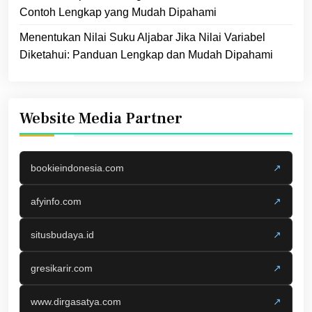
Contoh Lengkap yang Mudah Dipahami
Menentukan Nilai Suku Aljabar Jika Nilai Variabel
Diketahui: Panduan Lengkap dan Mudah Dipahami
Website Media Partner
bookieindonesia.com
↗
afyinfo.com
↗
situsbudaya.id
↗
gresikarir.com
↗
www.dirgasatya.com
↗