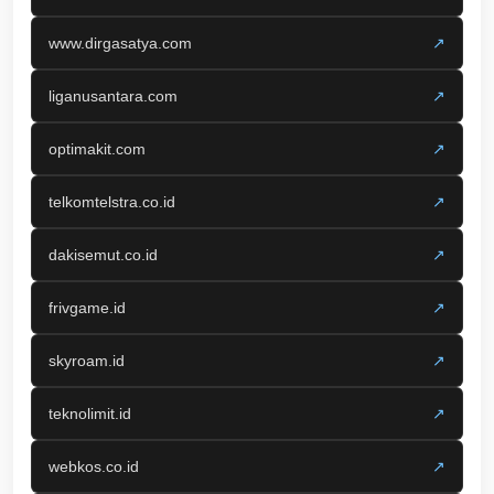
www.dirgasatya.com
↗
liganusantara.com
↗
optimakit.com
↗
telkomtelstra.co.id
↗
dakisemut.co.id
↗
frivgame.id
↗
skyroam.id
↗
teknolimit.id
↗
webkos.co.id
↗