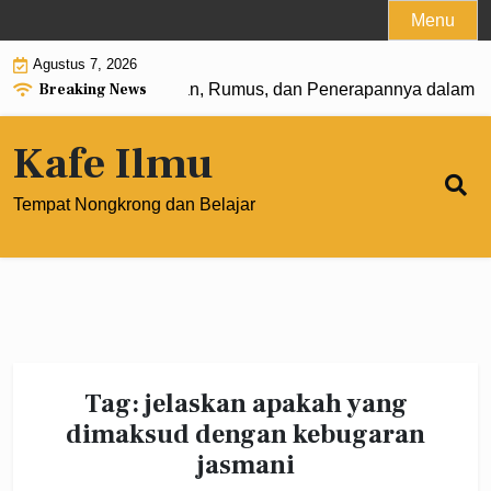
Skip
Menu
to
Agustus 7, 2026
content
Breaking News
Pangkat 0: Pengertian, Rumus, dan Penerapannya dalam Mat
Kafe Ilmu
Tempat Nongkrong dan Belajar
Tag:
jelaskan apakah yang
dimaksud dengan kebugaran
jasmani