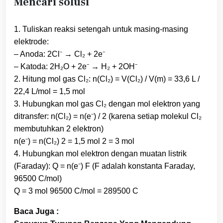
Mencari solusi
1. Tuliskan reaksi setengah untuk masing-masing
elektrode:
– Anoda: 2Cl⁻ → Cl₂ + 2e⁻
– Katoda: 2H₂O + 2e⁻ → H₂ + 2OH⁻
2. Hitung mol gas Cl₂: n(Cl₂) = V(Cl₂) / V(m) = 33,6 L /
22,4 L/mol = 1,5 mol
3. Hubungkan mol gas Cl₂ dengan mol elektron yang
ditransfer: n(Cl₂) = n(e⁻) / 2 (karena setiap molekul Cl₂
membutuhkan 2 elektron)
n(e⁻) = n(Cl₂) 2 = 1,5 mol 2 = 3 mol
4. Hubungkan mol elektron dengan muatan listrik
(Faraday): Q = n(e⁻) F (F adalah konstanta Faraday,
96500 C/mol)
Q = 3 mol 96500 C/mol = 289500 C
Baca Juga :