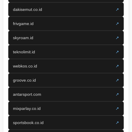
dakisemut.co.id
↗
frivgame.id
↗
skyroam.id
↗
teknolimit.id
↗
webkos.co.id
↗
groove.co.id
↗
antarsport.com
↗
mixparlay.co.id
↗
sportsbook.co.id
↗