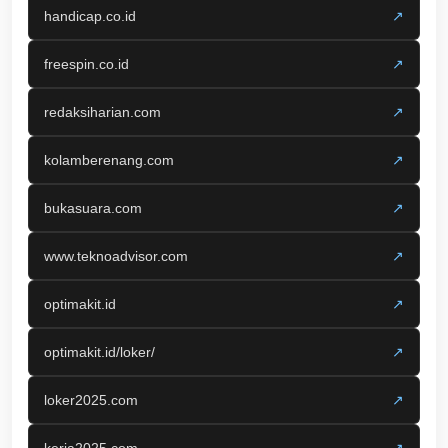
handicap.co.id
↗
freespin.co.id
↗
redaksiharian.com
↗
kolamberenang.com
↗
bukasuara.com
↗
www.teknoadvisor.com
↗
optimakit.id
↗
optimakit.id/loker/
↗
loker2025.com
↗