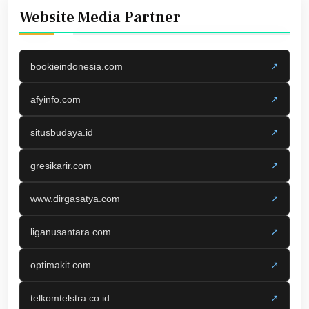
Website Media Partner
bookieindonesia.com
↗
afyinfo.com
↗
situsbudaya.id
↗
gresikarir.com
↗
www.dirgasatya.com
↗
liganusantara.com
↗
optimakit.com
↗
telkomtelstra.co.id
↗