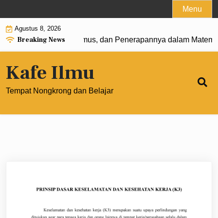
Skip
Menu
to
Agustus 8, 2026
content
Breaking News
t 0: Pengertian, Rumus, dan Penerapannya dalam Matematik
Kafe Ilmu
Tempat Nongkrong dan Belajar