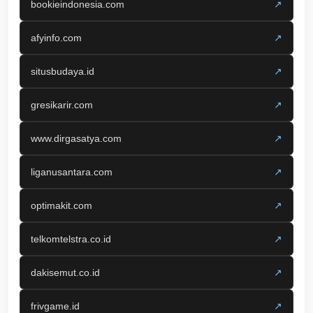
bookieindonesia.com
↗
afyinfo.com
↗
situsbudaya.id
↗
gresikarir.com
↗
www.dirgasatya.com
↗
liganusantara.com
↗
optimakit.com
↗
telkomtelstra.co.id
↗
dakisemut.co.id
↗
frivgame.id
↗