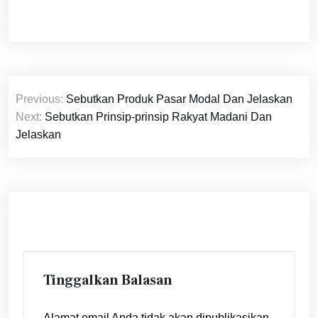
Navigasi
Previous:
Sebutkan Produk Pasar Modal Dan Jelaskan
pos
Next:
Sebutkan Prinsip-prinsip Rakyat Madani Dan
Jelaskan
Tinggalkan Balasan
Alamat email Anda tidak akan dipublikasikan.