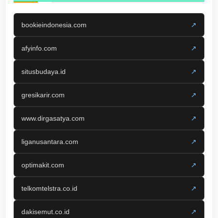
bookieindonesia.com
↗
afyinfo.com
↗
situsbudaya.id
↗
gresikarir.com
↗
www.dirgasatya.com
↗
liganusantara.com
↗
optimakit.com
↗
telkomtelstra.co.id
↗
dakisemut.co.id
↗