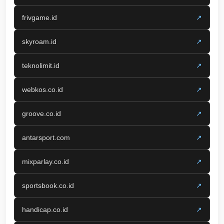
frivgame.id
↗
skyroam.id
↗
teknolimit.id
↗
webkos.co.id
↗
groove.co.id
↗
antarsport.com
↗
mixparlay.co.id
↗
sportsbook.co.id
↗
handicap.co.id
↗