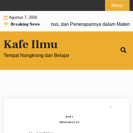
Skip
Menu
to
Agustus 7, 2026
content
Breaking News
t 0: Pengertian, Rumus, dan Penerapannya dalam Matematik
Kafe Ilmu
Tempat Nongkrong dan Belajar