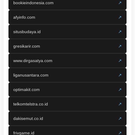
bookieindonesia.com
↗
afyinfo.com
↗
situsbudaya.id
↗
gresikarir.com
↗
www.dirgasatya.com
↗
liganusantara.com
↗
optimakit.com
↗
telkomtelstra.co.id
↗
dakisemut.co.id
↗
frivgame.id
↗