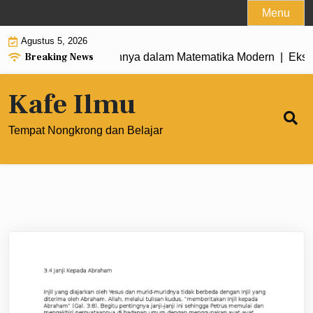
Skip
Menu
to
Agustus 5, 2026
content
Breaking News
umus, dan Penerapannya dalam Matematika Modern |
Ekspone
Kafe Ilmu
Tempat Nongkrong dan Belajar