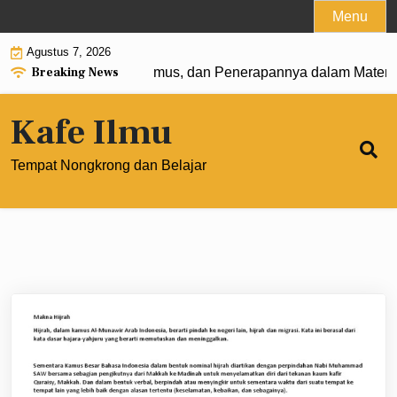
Skip
Menu
to
Agustus 7, 2026
content
Breaking News
t 0: Pengertian, Rumus, dan Penerapannya dalam Matematik
Kafe Ilmu
Tempat Nongkrong dan Belajar