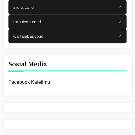
siiora.co.id
↗
transicon.co.id
↗
wartajabar.co.id
↗
Sosial Media
Facebook Kafeilmu