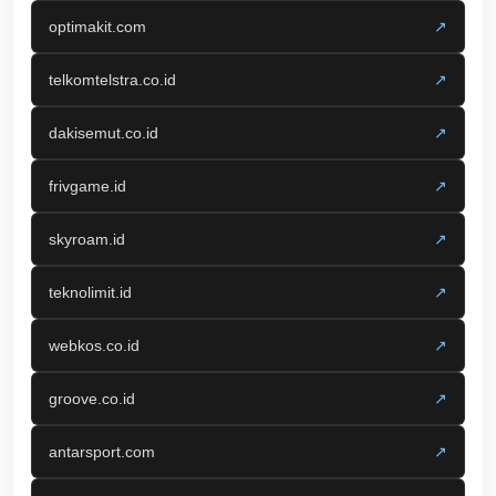
optimakit.com
↗
telkomtelstra.co.id
↗
dakisemut.co.id
↗
frivgame.id
↗
skyroam.id
↗
teknolimit.id
↗
webkos.co.id
↗
groove.co.id
↗
antarsport.com
↗