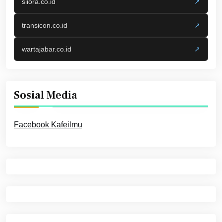
siiora.co.id
↗
transicon.co.id
↗
wartajabar.co.id
↗
Sosial Media
Facebook Kafeilmu