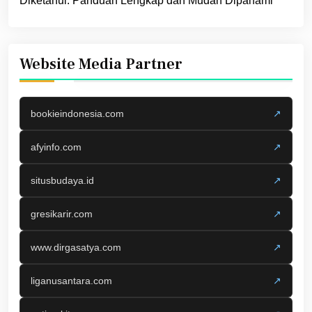
Diketahui: Panduan Lengkap dan Mudah Dipahami
Website Media Partner
bookieindonesia.com
↗
afyinfo.com
↗
situsbudaya.id
↗
gresikarir.com
↗
www.dirgasatya.com
↗
liganusantara.com
↗