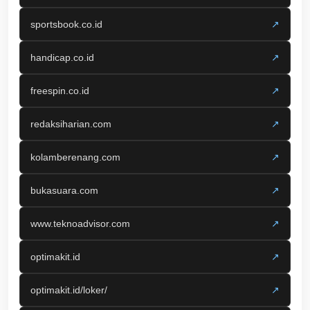
sportsbook.co.id
↗
handicap.co.id
↗
freespin.co.id
↗
redaksiharian.com
↗
kolamberenang.com
↗
bukasuara.com
↗
www.teknoadvisor.com
↗
optimakit.id
↗
optimakit.id/loker/
↗