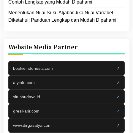
Contoh Lengkap yang Mudah Dipahami
Menentukan Nilai Suku Aljabar Jika Nilai Variabel
Diketahui: Panduan Lengkap dan Mudah Dipahami
Website Media Partner
bookieindonesia.com
↗
afyinfo.com
↗
situsbudaya.id
↗
gresikarir.com
↗
www.dirgasatya.com
↗