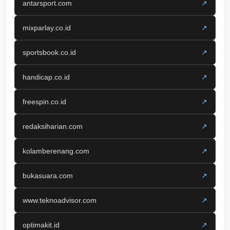
antarsport.com
↗
mixparlay.co.id
↗
sportsbook.co.id
↗
handicap.co.id
↗
freespin.co.id
↗
redaksiharian.com
↗
kolamberenang.com
↗
bukasuara.com
↗
www.teknoadvisor.com
↗
optimakit.id
↗