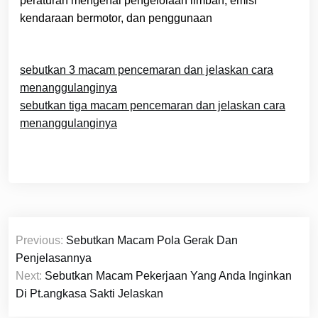
peraturan mengenai pengelolaan limbah, emisi
kendaraan bermotor, dan penggunaan
sebutkan 3 macam pencemaran dan jelaskan cara
menanggulanginya
sebutkan tiga macam pencemaran dan jelaskan cara
menanggulanginya
Navigasi
Previous:
Sebutkan Macam Pola Gerak Dan
pos
Penjelasannya
Next:
Sebutkan Macam Pekerjaan Yang Anda Inginkan
Di Pt.angkasa Sakti Jelaskan