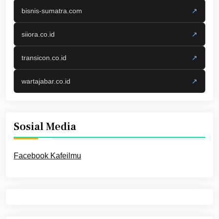
bisnis-sumatra.com
↗
siiora.co.id
↗
transicon.co.id
↗
wartajabar.co.id
↗
Sosial Media
Facebook Kafeilmu