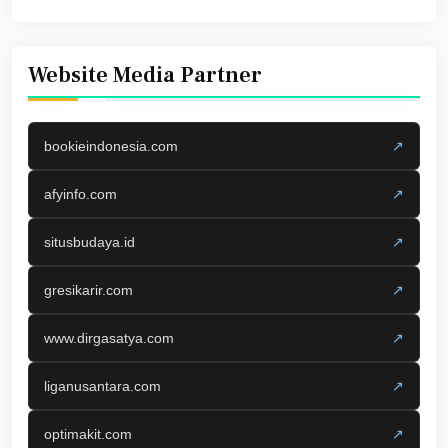
Website Media Partner
bookieindonesia.com
↗
afyinfo.com
↗
situsbudaya.id
↗
gresikarir.com
↗
www.dirgasatya.com
↗
liganusantara.com
↗
optimakit.com
↗