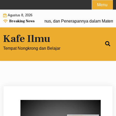
Skip
Menu
to
Agustus 8, 2026
content
Breaking News
t 0: Pengertian, Rumus, dan Penerapannya dalam Matematik
Kafe Ilmu
Tempat Nongkrong dan Belajar