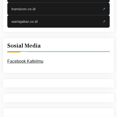
transicon.co.id
↗
wartajabar.co.id
↗
Sosial Media
Facebook Kafeilmu