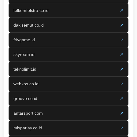
telkomtelstra.co.id
↗
dakisemut.co.id
↗
frivgame.id
↗
skyroam.id
↗
teknolimit.id
↗
webkos.co.id
↗
groove.co.id
↗
antarsport.com
↗
mixparlay.co.id
↗