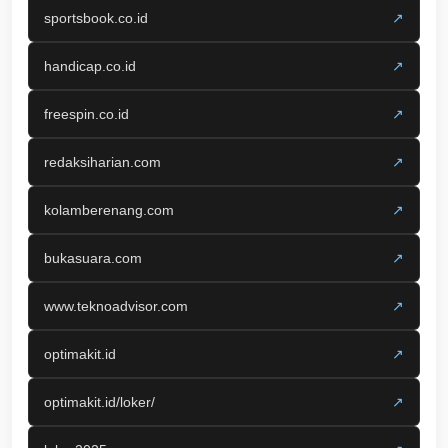
sportsbook.co.id
↗
handicap.co.id
↗
freespin.co.id
↗
redaksiharian.com
↗
kolamberenang.com
↗
bukasuara.com
↗
www.teknoadvisor.com
↗
optimakit.id
↗
optimakit.id/loker/
↗