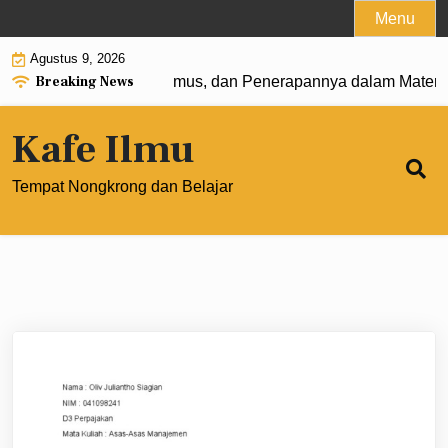
Skip
Menu
to
Agustus 9, 2026
content
Breaking News
at 0: Pengertian, Rumus, dan Penerapannya dalam Matemati
Kafe Ilmu
Tempat Nongkrong dan Belajar