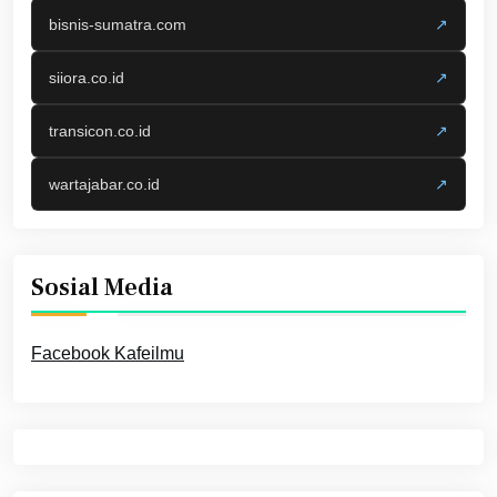
bisnis-sumatra.com
↗
siiora.co.id
↗
transicon.co.id
↗
wartajabar.co.id
↗
Sosial Media
Facebook Kafeilmu