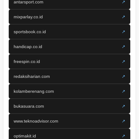
antarsport.com
↗
mixparlay.co.id
↗
sportsbook.co.id
↗
handicap.co.id
↗
freespin.co.id
↗
redaksiharian.com
↗
kolamberenang.com
↗
bukasuara.com
↗
www.teknoadvisor.com
↗
optimakit.id
↗