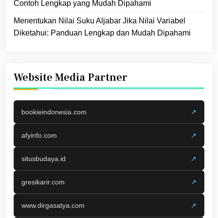
Contoh Lengkap yang Mudah Dipahami
Menentukan Nilai Suku Aljabar Jika Nilai Variabel
Diketahui: Panduan Lengkap dan Mudah Dipahami
Website Media Partner
bookieindonesia.com
↗
afyinfo.com
↗
situsbudaya.id
↗
gresikarir.com
↗
www.dirgasatya.com
↗