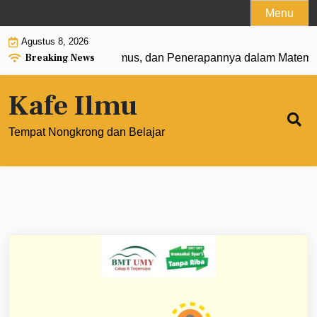
Skip
Menu
to
Agustus 8, 2026
content
Breaking News
t 0: Pengertian, Rumus, dan Penerapannya dalam Matematik
Kafe Ilmu
Tempat Nongkrong dan Belajar