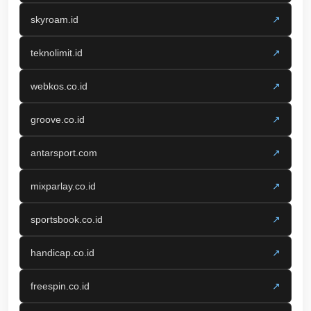
skyroam.id
↗
teknolimit.id
↗
webkos.co.id
↗
groove.co.id
↗
antarsport.com
↗
mixparlay.co.id
↗
sportsbook.co.id
↗
handicap.co.id
↗
freespin.co.id
↗