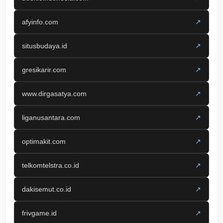
afyinfo.com
↗
situsbudaya.id
↗
gresikarir.com
↗
www.dirgasatya.com
↗
liganusantara.com
↗
optimakit.com
↗
telkomtelstra.co.id
↗
dakisemut.co.id
↗
frivgame.id
↗