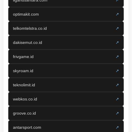
optimakit.com
↗
telkomtelstra.co.id
↗
dakisemut.co.id
↗
frivgame.id
↗
skyroam.id
↗
teknolimit.id
↗
webkos.co.id
↗
groove.co.id
↗
antarsport.com
↗