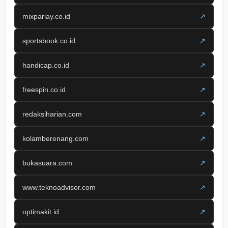
mixparlay.co.id
↗
sportsbook.co.id
↗
handicap.co.id
↗
freespin.co.id
↗
redaksiharian.com
↗
kolamberenang.com
↗
bukasuara.com
↗
www.teknoadvisor.com
↗
optimakit.id
↗