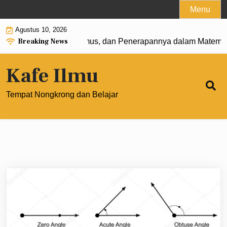
Skip
Menu
to
Agustus 10, 2026
content
Breaking News
t 0: Pengertian, Rumus, dan Penerapannya dalam Matematik
Kafe Ilmu
Tempat Nongkrong dan Belajar