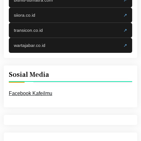
siiora.co.id
↗
transicon.co.id
↗
wartajabar.co.id
↗
Sosial Media
Facebook Kafeilmu