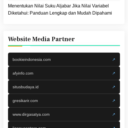
Menentukan Nilai Suku Aljabar Jika Nilai Variabel
Diketahui: Panduan Lengkap dan Mudah Dipahami
Website Media Partner
bookieindonesia.com
↗
afyinfo.com
↗
situsbudaya.id
↗
gresikarir.com
↗
www.dirgasatya.com
↗
liganusantara.com
↗