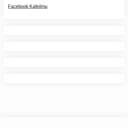
Facebook Kafeilmu
© 2026
Kafe Ilmu
|
Theme Newspaper Eye
by Wp