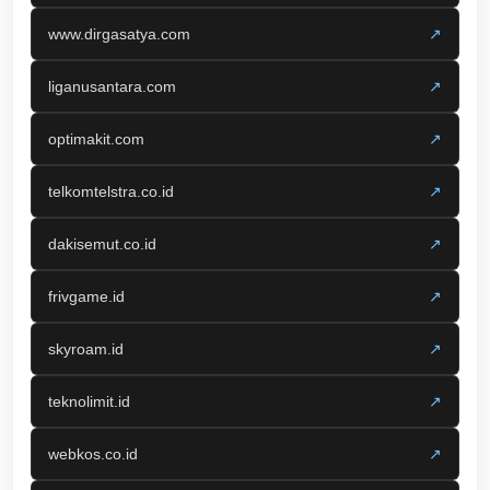
www.dirgasatya.com
↗
liganusantara.com
↗
optimakit.com
↗
telkomtelstra.co.id
↗
dakisemut.co.id
↗
frivgame.id
↗
skyroam.id
↗
teknolimit.id
↗
webkos.co.id
↗