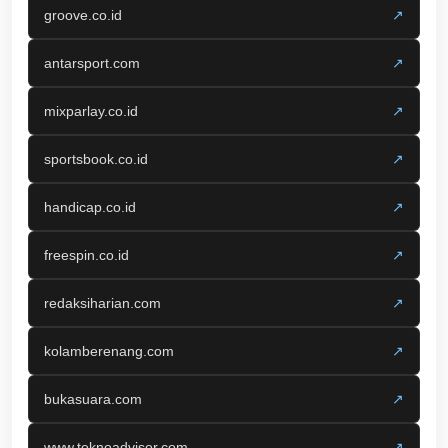
groove.co.id
↗
antarsport.com
↗
mixparlay.co.id
↗
sportsbook.co.id
↗
handicap.co.id
↗
freespin.co.id
↗
redaksiharian.com
↗
kolamberenang.com
↗
bukasuara.com
↗
www.teknoadvisor.com
↗