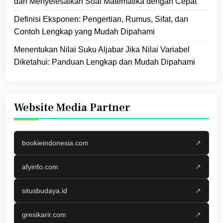
dan Menyelesaikan Soal Matematika dengan Cepat
Definisi Eksponen: Pengertian, Rumus, Sifat, dan
Contoh Lengkap yang Mudah Dipahami
Menentukan Nilai Suku Aljabar Jika Nilai Variabel
Diketahui: Panduan Lengkap dan Mudah Dipahami
Website Media Partner
bookieindonesia.com
↗
afyinfo.com
↗
situsbudaya.id
↗
gresikarir.com
↗