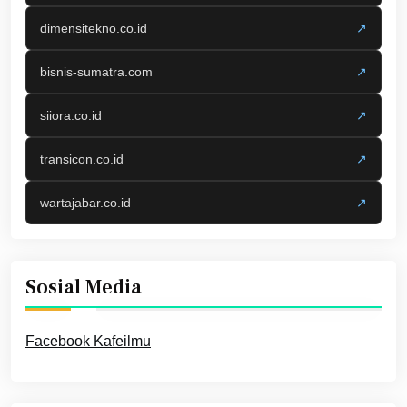
dimensitekno.co.id
↗
bisnis-sumatra.com
↗
siiora.co.id
↗
transicon.co.id
↗
wartajabar.co.id
↗
Sosial Media
Facebook Kafeilmu