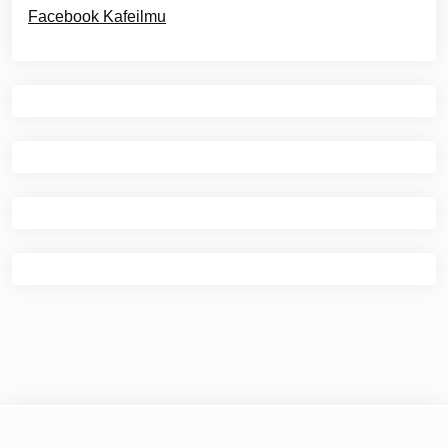
Facebook Kafeilmu
© 2026
Kafe Ilmu
|
Theme Newspaper Eye
by Wp