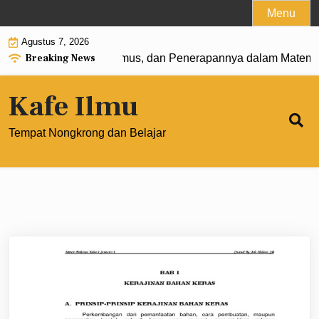
Skip
Menu
to
Agustus 7, 2026
content
Breaking News
t 0: Pengertian, Rumus, dan Penerapannya dalam Matematik
Kafe Ilmu
Tempat Nongkrong dan Belajar