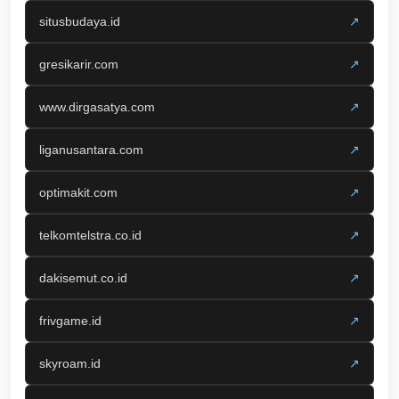
situsbudaya.id
↗
gresikarir.com
↗
www.dirgasatya.com
↗
liganusantara.com
↗
optimakit.com
↗
telkomtelstra.co.id
↗
dakisemut.co.id
↗
frivgame.id
↗
skyroam.id
↗