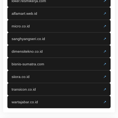
loker.resmikerja.com
↗
alfamart.web.id
↗
micro.co.id
↗
sanghyangseri.co.id
↗
dimensitekno.co.id
↗
bisnis-sumatra.com
↗
siiora.co.id
↗
transicon.co.id
↗
wartajabar.co.id
↗