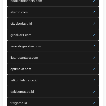
bookieindonesia.com
↗
afyinfo.com
↗
situsbudaya.id
↗
gresikarir.com
↗
www.dirgasatya.com
↗
liganusantara.com
↗
optimakit.com
↗
telkomtelstra.co.id
↗
dakisemut.co.id
↗
frivgame.id
↗