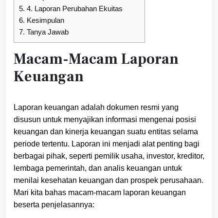
5.
4. Laporan Perubahan Ekuitas
6.
Kesimpulan
7.
Tanya Jawab
Macam-Macam Laporan
Keuangan
Laporan keuangan adalah dokumen resmi yang
disusun untuk menyajikan informasi mengenai posisi
keuangan dan kinerja keuangan suatu entitas selama
periode tertentu. Laporan ini menjadi alat penting bagi
berbagai pihak, seperti pemilik usaha, investor, kreditor,
lembaga pemerintah, dan analis keuangan untuk
menilai kesehatan keuangan dan prospek perusahaan.
Mari kita bahas macam-macam laporan keuangan
beserta penjelasannya: