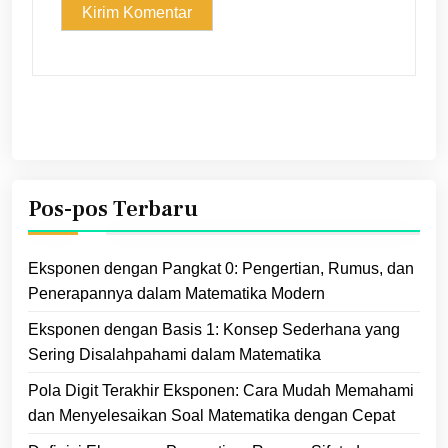
Pos-pos Terbaru
Eksponen dengan Pangkat 0: Pengertian, Rumus, dan
Penerapannya dalam Matematika Modern
Eksponen dengan Basis 1: Konsep Sederhana yang
Sering Disalahpahami dalam Matematika
Pola Digit Terakhir Eksponen: Cara Mudah Memahami
dan Menyelesaikan Soal Matematika dengan Cepat