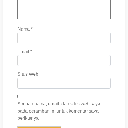
Nama
*
Email
*
Situs Web
Simpan nama, email, dan situs web saya
pada peramban ini untuk komentar saya
berikutnya.