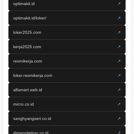
optimakit.id
↗
optimakit.id/loker/
↗
loker2025.com
↗
kerja2025.com
↗
resmikerja.com
↗
loker.resmikerja.com
↗
alfamart.web.id
↗
micro.co.id
↗
sanghyangseri.co.id
↗
dimensitekno.co.id
↗