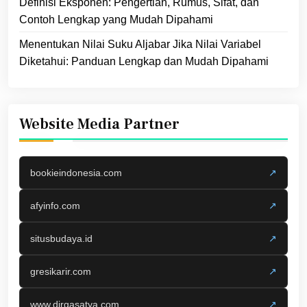
Definisi Eksponen: Pengertian, Rumus, Sifat, dan
Contoh Lengkap yang Mudah Dipahami
Menentukan Nilai Suku Aljabar Jika Nilai Variabel
Diketahui: Panduan Lengkap dan Mudah Dipahami
Website Media Partner
bookieindonesia.com
↗
afyinfo.com
↗
situsbudaya.id
↗
gresikarir.com
↗
www.dirgasatya.com
↗