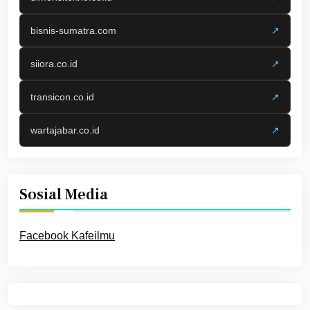
bisnis-sumatra.com
↗
siiora.co.id
↗
transicon.co.id
↗
wartajabar.co.id
↗
Sosial Media
Facebook Kafeilmu