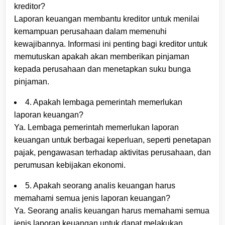
kreditor?
Laporan keuangan membantu kreditor untuk menilai
kemampuan perusahaan dalam memenuhi
kewajibannya. Informasi ini penting bagi kreditor untuk
memutuskan apakah akan memberikan pinjaman
kepada perusahaan dan menetapkan suku bunga
pinjaman.
4. Apakah lembaga pemerintah memerlukan
laporan keuangan?
Ya. Lembaga pemerintah memerlukan laporan
keuangan untuk berbagai keperluan, seperti penetapan
pajak, pengawasan terhadap aktivitas perusahaan, dan
perumusan kebijakan ekonomi.
5. Apakah seorang analis keuangan harus
memahami semua jenis laporan keuangan?
Ya. Seorang analis keuangan harus memahami semua
jenis laporan keuangan untuk dapat melakukan