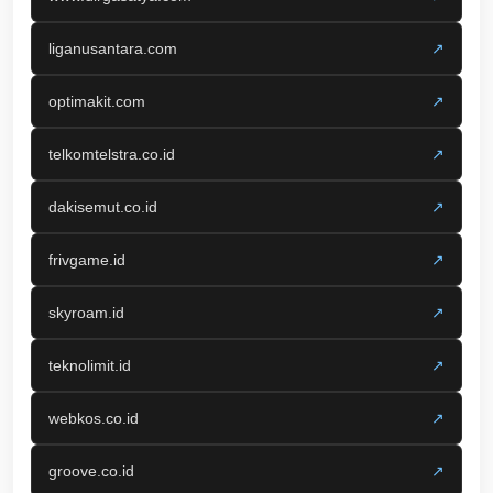
liganusantara.com
↗
optimakit.com
↗
telkomtelstra.co.id
↗
dakisemut.co.id
↗
frivgame.id
↗
skyroam.id
↗
teknolimit.id
↗
webkos.co.id
↗
groove.co.id
↗