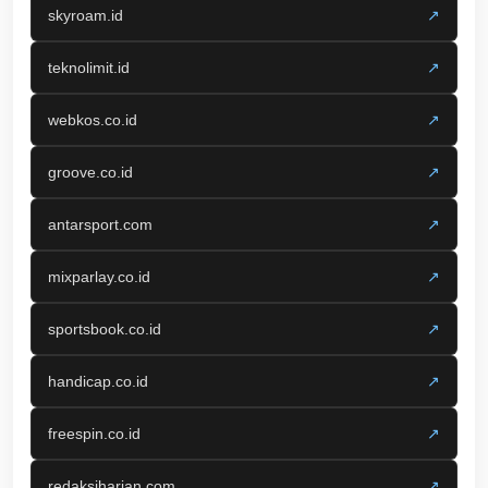
skyroam.id
↗
teknolimit.id
↗
webkos.co.id
↗
groove.co.id
↗
antarsport.com
↗
mixparlay.co.id
↗
sportsbook.co.id
↗
handicap.co.id
↗
freespin.co.id
↗
redaksiharian.com
↗