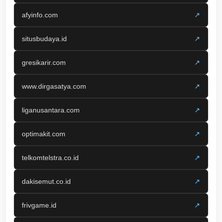
afyinfo.com
↗
situsbudaya.id
↗
gresikarir.com
↗
www.dirgasatya.com
↗
liganusantara.com
↗
optimakit.com
↗
telkomtelstra.co.id
↗
dakisemut.co.id
↗
frivgame.id
↗