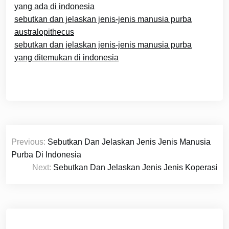
yang ada di indonesia
sebutkan dan jelaskan jenis-jenis manusia purba
australopithecus
sebutkan dan jelaskan jenis-jenis manusia purba
yang ditemukan di indonesia
Navigasi
Previous:
Sebutkan Dan Jelaskan Jenis Jenis Manusia
pos
Purba Di Indonesia
Next:
Sebutkan Dan Jelaskan Jenis Jenis Koperasi