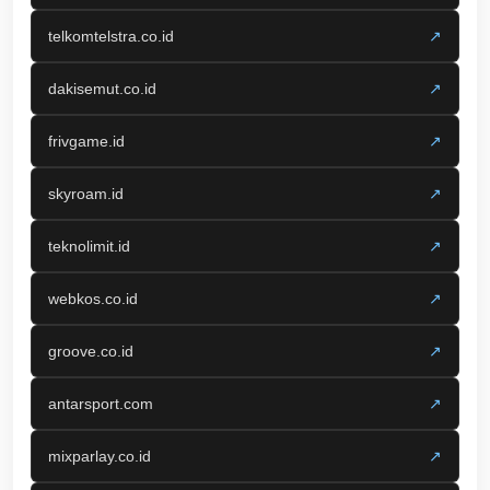
telkomtelstra.co.id
↗
dakisemut.co.id
↗
frivgame.id
↗
skyroam.id
↗
teknolimit.id
↗
webkos.co.id
↗
groove.co.id
↗
antarsport.com
↗
mixparlay.co.id
↗