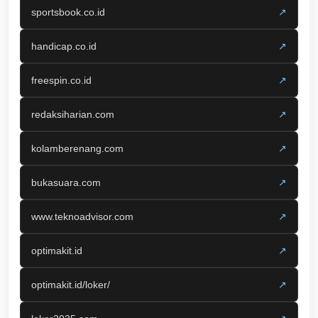
sportsbook.co.id
↗
handicap.co.id
↗
freespin.co.id
↗
redaksiharian.com
↗
kolamberenang.com
↗
bukasuara.com
↗
www.teknoadvisor.com
↗
optimakit.id
↗
optimakit.id/loker/
↗