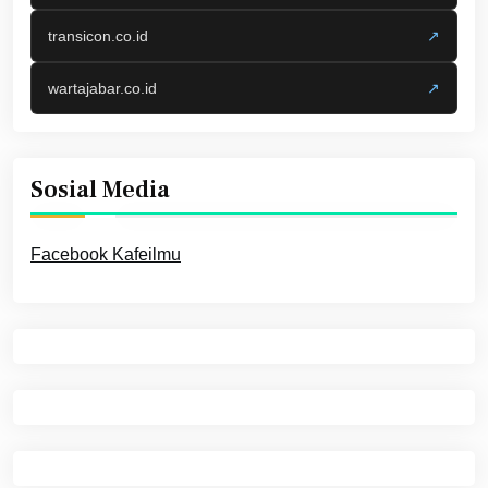
transicon.co.id
↗
wartajabar.co.id
↗
Sosial Media
Facebook Kafeilmu