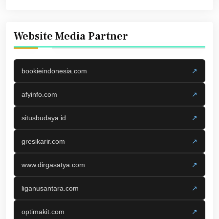
Website Media Partner
bookieindonesia.com
↗
afyinfo.com
↗
situsbudaya.id
↗
gresikarir.com
↗
www.dirgasatya.com
↗
liganusantara.com
↗
optimakit.com
↗