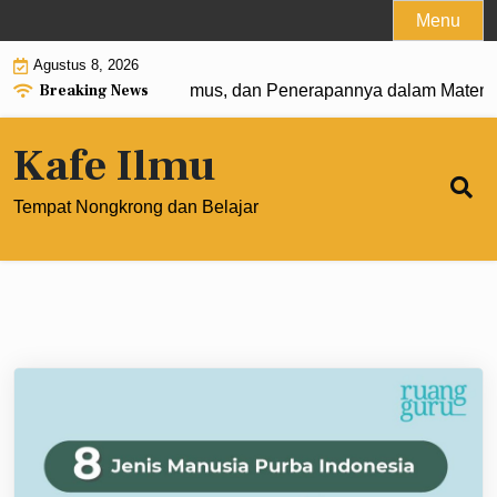
Skip
Menu
to
Agustus 8, 2026
content
Breaking News
t 0: Pengertian, Rumus, dan Penerapannya dalam Matematik
Kafe Ilmu
Tempat Nongkrong dan Belajar