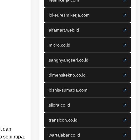
resmikerja.com
↗
loker.resmikerja.com
↗
alfamart.web.id
↗
micro.co.id
↗
sanghyangseri.co.id
↗
dimensitekno.co.id
↗
bisnis-sumatra.com
↗
siiora.co.id
↗
transicon.co.id
↗
t dan
wartajabar.co.id
↗
 seni rupa.