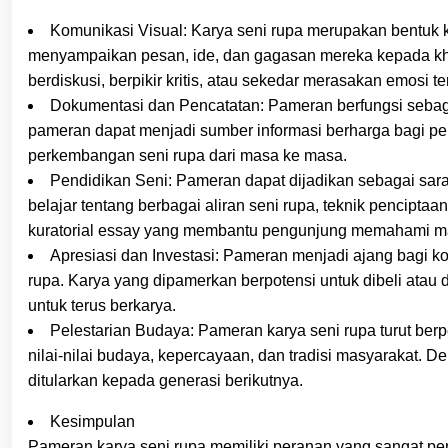
Komunikasi Visual: Karya seni rupa merupakan bentuk 
menyampaikan pesan, ide, dan gagasan mereka kepada kha
berdiskusi, berpikir kritis, atau sekedar merasakan emosi te
Dokumentasi dan Pencatatan: Pameran berfungsi sebag
pameran dapat menjadi sumber informasi berharga bagi p
perkembangan seni rupa dari masa ke masa.
Pendidikan Seni: Pameran dapat dijadikan sebagai sara
belajar tentang berbagai aliran seni rupa, teknik pencipt
kuratorial essay yang membantu pengunjung memahami mak
Apresiasi dan Investasi: Pameran menjadi ajang bagi ko
rupa. Karya yang dipamerkan berpotensi untuk dibeli atau 
untuk terus berkarya.
Pelestarian Budaya: Pameran karya seni rupa turut berp
nilai-nilai budaya, kepercayaan, dan tradisi masyarakat. 
ditularkan kepada generasi berikutnya.
Kesimpulan
Pameran karya seni rupa memiliki peranan yang sangat pen