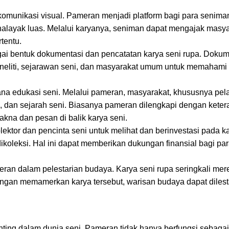
komunikasi visual. Pameran menjadi platform bagi para senima
layak luas. Melalui karyanya, seniman dapat mengajak masya
rtentu.
ai bentuk dokumentasi dan pencatatan karya seni rupa. Dokum
eneliti, sejarawan seni, dan masyarakat umum untuk memahami
na edukasi seni. Melalui pameran, masyarakat, khususnya pela
aan, dan sejarah seni. Biasanya pameran dilengkapi dengan kete
na dan pesan di balik karya seni.
lektor dan pencinta seni untuk melihat dan berinvestasi pada k
dikoleksi. Hal ini dapat memberikan dukungan finansial bagi p
eran dalam pelestarian budaya. Karya seni rupa seringkali mer
Dengan memamerkan karya tersebut, warisan budaya dapat diles
ting dalam dunia seni. Pameran tidak hanya berfungsi sebagai