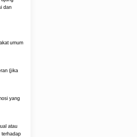
si dan
arakat umum
an (jika
mosi yang
ual atau
 terhadap