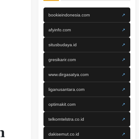
bookieindonesia.com
↗
afyinfo.com
↗
situsbudaya.id
↗
gresikarir.com
↗
www.dirgasatya.com
↗
liganusantara.com
↗
optimakit.com
↗
telkomtelstra.co.id
↗
n
dakisemut.co.id
↗