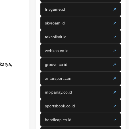
frivgame.id
↗
skyroam.id
↗
teknolimit.id
↗
webkos.co.id
↗
karya,
groove.co.id
↗
antarsport.com
↗
mixparlay.co.id
↗
sportsbook.co.id
↗
handicap.co.id
↗