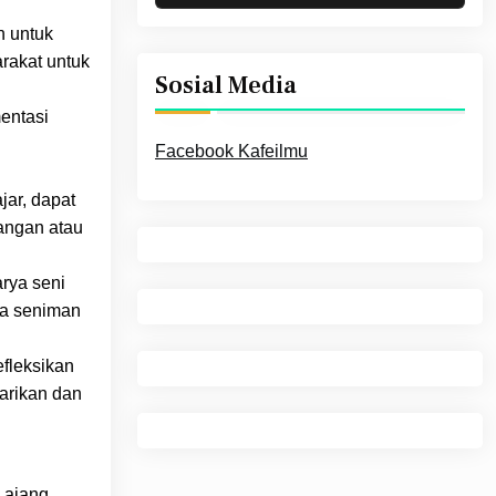
n untuk
rakat untuk
Sosial Media
entasi
Facebook Kafeilmu
jar, dapat
rangan atau
arya seni
ara seniman
efleksikan
tarikan dan
 ajang