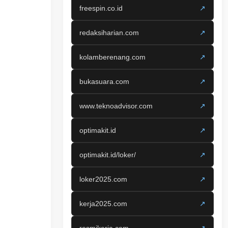
freespin.co.id
↗
redaksiharian.com
↗
kolamberenang.com
↗
bukasuara.com
↗
www.teknoadvisor.com
↗
optimakit.id
↗
optimakit.id/loker/
↗
loker2025.com
↗
kerja2025.com
↗