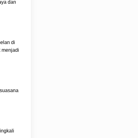
daya dan
elan di
t menjadi
n suasana
ingkali