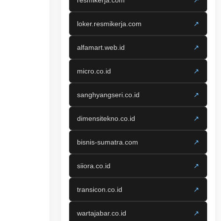
resmikerja.com
↗
loker.resmikerja.com
↗
alfamart.web.id
↗
micro.co.id
↗
sanghyangseri.co.id
↗
dimensitekno.co.id
↗
bisnis-sumatra.com
↗
siiora.co.id
↗
transicon.co.id
↗
wartajabar.co.id
↗