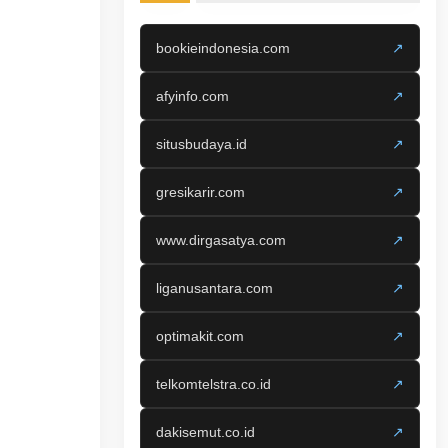
bookieindonesia.com
↗
afyinfo.com
↗
situsbudaya.id
↗
gresikarir.com
↗
www.dirgasatya.com
↗
liganusantara.com
↗
optimakit.com
↗
telkomtelstra.co.id
↗
dakisemut.co.id
↗