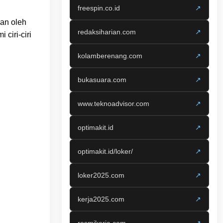
freespin.co.id
↗
kan oleh
redaksiharian.com
↗
ciri-ciri
kolamberenang.com
↗
bukasuara.com
↗
www.teknoadvisor.com
↗
optimakit.id
↗
optimakit.id/loker/
↗
loker2025.com
↗
kerja2025.com
↗