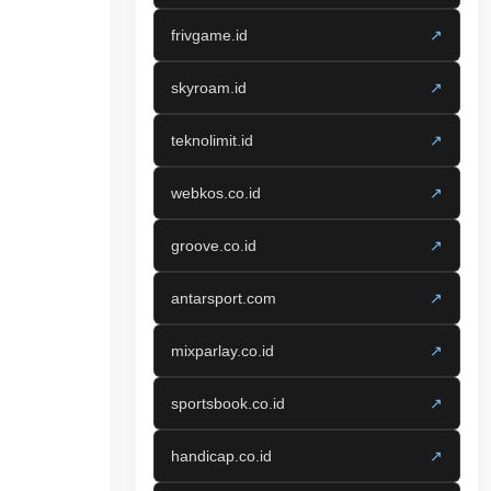
frivgame.id
↗
skyroam.id
↗
teknolimit.id
↗
webkos.co.id
↗
groove.co.id
↗
antarsport.com
↗
mixparlay.co.id
↗
sportsbook.co.id
↗
handicap.co.id
↗