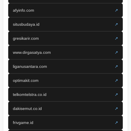
afyinfo.com
↗
situsbudaya.id
↗
gresikarir.com
↗
www.dirgasatya.com
↗
liganusantara.com
↗
optimakit.com
↗
telkomtelstra.co.id
↗
dakisemut.co.id
↗
frivgame.id
↗