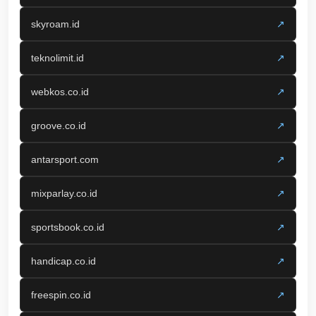
skyroam.id
↗
teknolimit.id
↗
webkos.co.id
↗
groove.co.id
↗
antarsport.com
↗
mixparlay.co.id
↗
sportsbook.co.id
↗
handicap.co.id
↗
freespin.co.id
↗