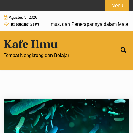
Skip
Menu
to
Agustus 9, 2026
content
Breaking News
t 0: Pengertian, Rumus, dan Penerapannya dalam Matematik
Kafe Ilmu
Tempat Nongkrong dan Belajar