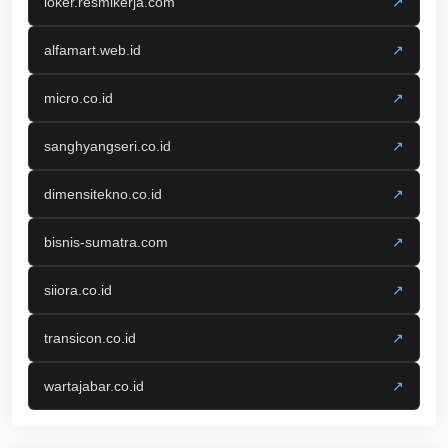
loker.resmikerja.com
↗
alfamart.web.id
↗
micro.co.id
↗
sanghyangseri.co.id
↗
dimensitekno.co.id
↗
bisnis-sumatra.com
↗
siiora.co.id
↗
transicon.co.id
↗
wartajabar.co.id
↗