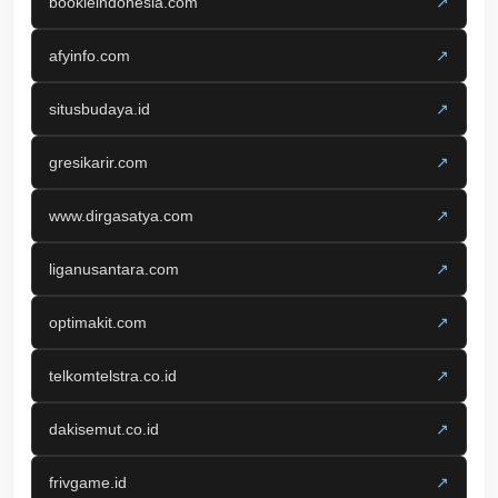
bookieindonesia.com
↗
afyinfo.com
↗
situsbudaya.id
↗
gresikarir.com
↗
www.dirgasatya.com
↗
liganusantara.com
↗
optimakit.com
↗
telkomtelstra.co.id
↗
dakisemut.co.id
↗
frivgame.id
↗