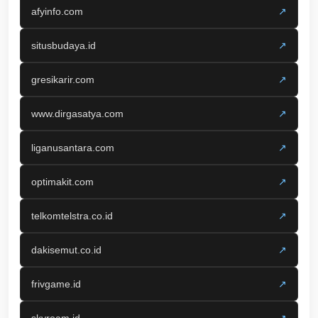
afyinfo.com
↗
situsbudaya.id
↗
gresikarir.com
↗
www.dirgasatya.com
↗
liganusantara.com
↗
optimakit.com
↗
telkomtelstra.co.id
↗
dakisemut.co.id
↗
frivgame.id
↗