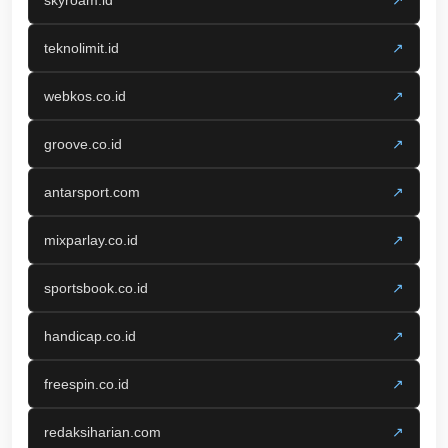
skyroam.id
↗
teknolimit.id
↗
webkos.co.id
↗
groove.co.id
↗
antarsport.com
↗
mixparlay.co.id
↗
sportsbook.co.id
↗
handicap.co.id
↗
freespin.co.id
↗
redaksiharian.com
↗