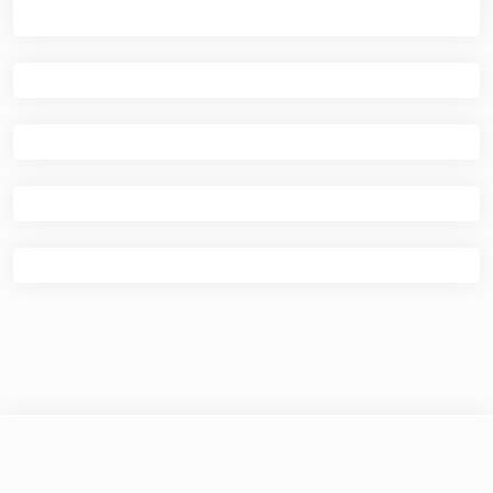
© 2026
Kafe Ilmu
|
Theme Newspaper Eye
by Wp
Theme Space.