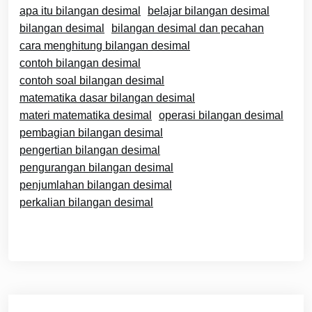
apa itu bilangan desimal
belajar bilangan desimal
bilangan desimal
bilangan desimal dan pecahan
cara menghitung bilangan desimal
contoh bilangan desimal
contoh soal bilangan desimal
matematika dasar bilangan desimal
materi matematika desimal
operasi bilangan desimal
pembagian bilangan desimal
pengertian bilangan desimal
pengurangan bilangan desimal
penjumlahan bilangan desimal
perkalian bilangan desimal
Navigasi