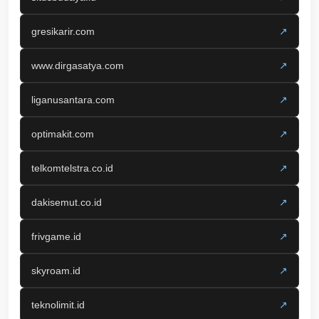
gresikarir.com
↗
www.dirgasatya.com
↗
liganusantara.com
↗
optimakit.com
↗
telkomtelstra.co.id
↗
dakisemut.co.id
↗
frivgame.id
↗
skyroam.id
↗
teknolimit.id
↗