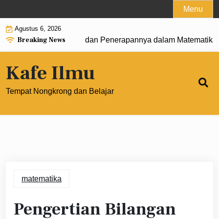
Skip
Menu
to
Agustus 6, 2026
content
Breaking News
engertian, Rumus, dan Penerapannya dalam Matematika Mod
Kafe Ilmu
Tempat Nongkrong dan Belajar
matematika
Pengertian Bilangan