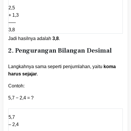
2,5
+ 1,3
—–
3,8
Jadi hasilnya adalah
3,8
.
2. Pengurangan Bilangan Desimal
Langkahnya sama seperti penjumlahan, yaitu
koma
harus sejajar
.
Contoh:
5,7 − 2,4 = ?
5,7
– 2,4