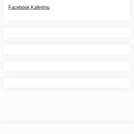
Facebook Kafeilmu
© 2026
Kafe Ilmu
|
Theme Newspaper Eye
by Wp