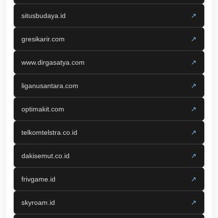
situsbudaya.id
↗
gresikarir.com
↗
www.dirgasatya.com
↗
liganusantara.com
↗
optimakit.com
↗
telkomtelstra.co.id
↗
dakisemut.co.id
↗
frivgame.id
↗
skyroam.id
↗