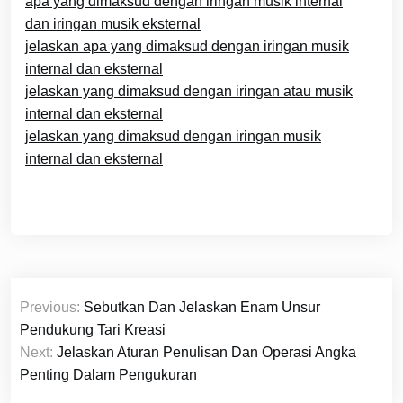
apa yang dimaksud dengan iringan musik internal
dan iringan musik eksternal
jelaskan apa yang dimaksud dengan iringan musik
internal dan eksternal
jelaskan yang dimaksud dengan iringan atau musik
internal dan eksternal
jelaskan yang dimaksud dengan iringan musik
internal dan eksternal
Navigasi
Previous:
Sebutkan Dan Jelaskan Enam Unsur
pos
Pendukung Tari Kreasi
Next:
Jelaskan Aturan Penulisan Dan Operasi Angka
Penting Dalam Pengukuran