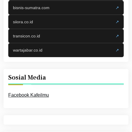
bisnis-sumatra.com
↗
siiora.co.id
↗
transicon.co.id
↗
wartajabar.co.id
↗
Sosial Media
Facebook Kafeilmu