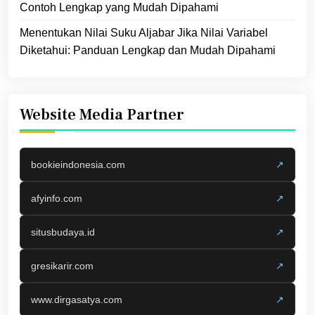
Contoh Lengkap yang Mudah Dipahami
Menentukan Nilai Suku Aljabar Jika Nilai Variabel
Diketahui: Panduan Lengkap dan Mudah Dipahami
Website Media Partner
bookieindonesia.com
↗
afyinfo.com
↗
situsbudaya.id
↗
gresikarir.com
↗
www.dirgasatya.com
↗