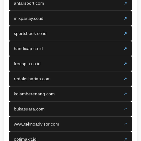
antarsport.com
↗
mixparlay.co.id
↗
sportsbook.co.id
↗
handicap.co.id
↗
freespin.co.id
↗
redaksiharian.com
↗
kolamberenang.com
↗
bukasuara.com
↗
www.teknoadvisor.com
↗
optimakit.id
↗